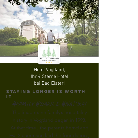
Hotel Vogtland,
Ihr 4 Sterne Hotel
bei Bad Elster!
Staying longer is worth
it
#FAMILY #WARM & #NATURAL
The Sauermann family’s hospitality
history in Vogtland began in 1993.
At that time
, the parents Bernd and
Eva S
auermann
laid the foundation
,