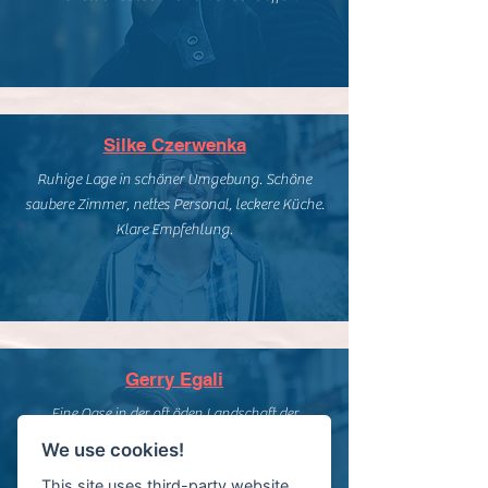
Silke Czerwenka
Ruhige Lage in schöner Umgebung. Schöne
saubere Zimmer, nettes Personal, leckere Küche.
Klare Empfehlung.
Gerry Egali
Eine Oase in der oft öden Landschaft der
Hotellerie. Es war ein wunderbarer Aufenthalt im
We use cookies!
Hotel Vogtland. Sehr nette Inhaber , die
This site uses third-party website