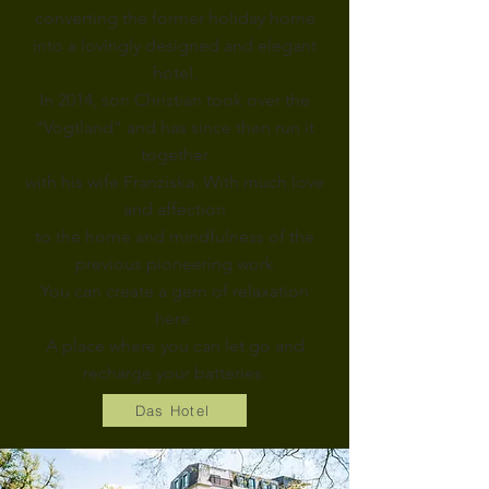
converting the former holiday home
into a lovingly designed and elegant
hotel.
In 2014, son Christian took over the
“Vogtland” and has
since then run it
together
with his wife Franziska.
With much love
and affection
to the home and mindfulness of the
previous pioneering work
You can create a gem of relaxation
here.
A place where you can let go and
recharge your batteries.
Das Hotel