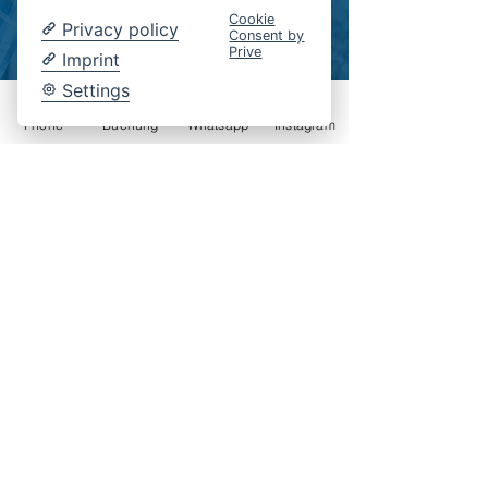
Cookie
Privacy policy
Consent by
Prive
Imprint
Settings
Phone
Buchung
Whatsapp
Instagram
John Kalke
Ein sehr schönes Hotel, welches viel Wert auf
qualitative, regional Produkte setzt sowie auf
Sauberkeit und guten Service!
#FAMILY #WARM & #NATURAL
The Sauermann family’s hospitality history in
Vogtland began in 1993.
At that time
, the parents Bernd and Eva S