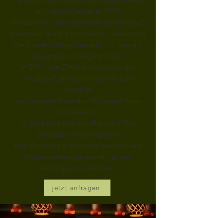
in Vogtland began in 1993.
At that time
, the parents Bernd and Eva S
auermann
laid the foundation
,
converting
the former holiday home into a lovingly
designed and elegant hotel.
In 2014, son Christian took over the
“Vogtland” and has
since then run it
together
with his wife Franziska.
With much love
and affection
to the home and mindfulness of the
previous pioneering work
You can create a gem of relaxation here.
A place where you can let go and
recharge your batteries.
jetzt anfragen