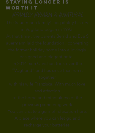
Staying longer is
worth it
#FAMILY #WARM & #NATURAL
The Sauermann family’s hospitality history
in Vogtland began in 1993.
At that time
, the parents Bernd and Eva S
auermann
laid the foundation
,
converting
the former holiday home into a lovingly
designed and elegant hotel.
In 2014, son Christian took over the
“Vogtland” and has
since then run it
together
with his wife Franziska.
With much love
and affection
to the home and mindfulness of the
previous pioneering work
You can create a gem of relaxation here.
A place where you can let go and
recharge your batteries.