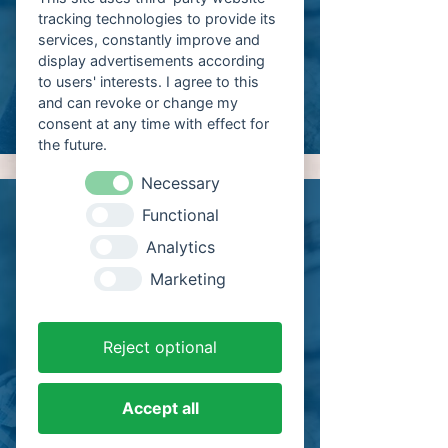
offenkundig Gastronomie und Hotellerie im Blut
tracking technologies to provide its
haben. Es gab nichts zu beanstanden. Wir sind
services, constantly improve and
voll des Lobes. Wir kommen sehr sehr gerne
display advertisements according
wieder.
to users' interests. I agree to this
and can revoke or change my
consent at any time with effect for
the future.
Necessary
Thomas
Functional
Wer die Ruhe und die Natur liebt, ist hier komplett
Analytics
am richtigen Fleck...
Marketing
Dazu ein absolut perfektes, kleines, ruhiges,
liebevolles Hotel mit enormer Liebe und
Gastfreundlichkeit geführt, begleitet von sehr
Reject optional
gutem Essen, einer idyllischen Ausenanlage und
bestückt mit einem Gefühl von Familie und
Heimat...Einfach ein absolutes Erlebnis. Wir
Accept all
sagen DANKE und kommen ganz bestimmt
wieder...