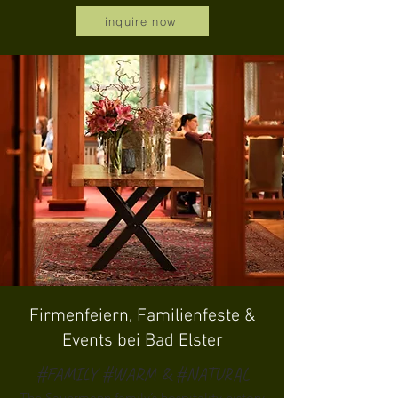
inquire now
Firmenfeiern, Familienfeste &
Events bei Bad Elster
#FAMILY #WARM & #NATURAL
The Sauermann family’s hospitality history