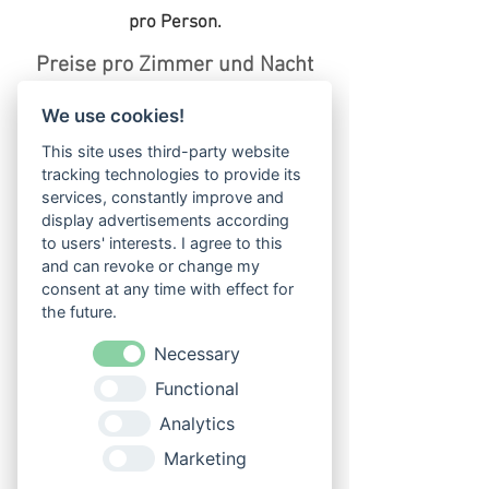
pro Person.
Preise pro Zimmer und Nacht
bei 3 Nächten
We use cookies!
Budget Doppelzimmer – Straßenseite
This site uses third-party website
170,00 € pro Zimmer / Nacht
tracking technologies to provide its
services, constantly improve and
Superior Doppelzimmer – Südseite
display advertisements according
185,00 € pro Zimmer / Nacht
to users' interests. I agree to this
and can revoke or change my
Wellness in der Soletherme Bad
consent at any time with effect for
Elster
the future.
Die Soletherme Bad Elster zählt zu den beliebtesten
Wellness-Einrichtungen Sachsens. Genießen Sie die
Necessary
wohltuende Wirkung des natürlichen Thermalsolewassers
und entspannen Sie in der modernen Badelandschaft des
Functional
Albert Bades. Die einzigartige Verbindung aus Gesundheit,
Erholung und Wohlbefinden macht Bad Elster zu einem
der schönsten Kurorte Deutschlands.
Analytics
Warum ein Wellnessurlaub in Bad
Marketing
Elster?