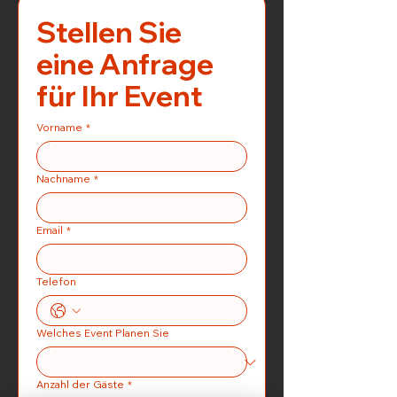
Stellen Sie 
eine Anfrage 
für Ihr Event
Vorname
*
Nachname
*
Email
*
Telefon
Welches Event Planen Sie
Anzahl der Gäste
*