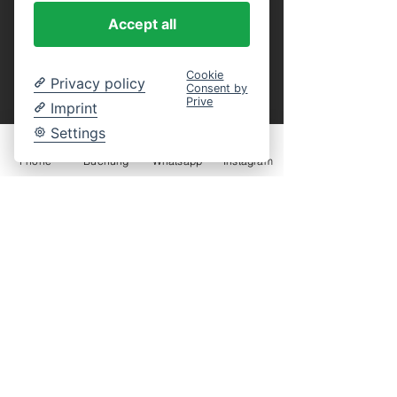
Accept all
Cookie
Privacy policy
Consent by
Prive
Imprint
Settings
Phone
Buchung
Whatsapp
Instagram
kontakt
Hotel Vogtland
rodina Sauermannů
Brabacher Strasse 38
08645 Bad Elster OT Mühlhausen