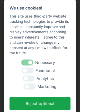
We use cookies!
Wann findet das Event statt?
*
This site uses third-party website
tracking technologies to provide its
services, constantly improve and
display advertisements according
to users' interests. I agree to this
and can revoke or change my
:
consent at any time with effect for
Kommentar
the future.
Necessary
Functional
Analytics
senden
Marketing
Reject optional