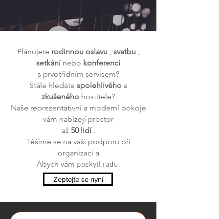
Plánujete
rodinnou oslavu
,
svatbu
,
setkání
nebo
konferenci
s prvotřídním servisem?
Stále hledáte
spolehlivého
a
zkušeného
hostitele?
Naše reprezentativní a moderní pokoje
vám nabízejí prostor
až
50 lidí
.
Těšíme se na vaši podporu při
organizaci a
Abych
vám
poskytl radu.
Zeptejte se nyní