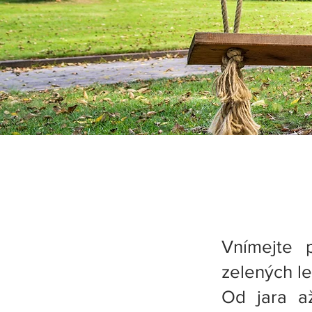
Vnímejte 
zelených le
Od jara a