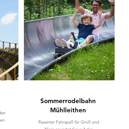
Sommerrodelbahn
Mühlleithen
den
nen
Rasanter Fahrspaß für Groß und