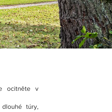
e ocitněte v
dlouhé túry,