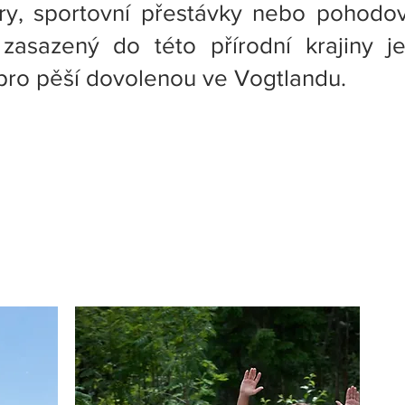
ry, sportovní přestávky nebo pohodo
zasazený do této přírodní krajiny je
pro pěší dovolenou ve Vogtlandu.