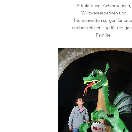
Attraktionen, Achterbahnen,
Wildwasserbahnen und
Themenwelten sorgen für ein
erlebnisreichen Tag für die gan
Familie.