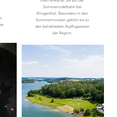
Klein erwartet Sie auf der
Sommerrodelbahn bei
Klingenthal. Besonders in den
en
Sommermonaten gehört sie zu
ze
den beliebtesten Ausflugszielen
der Region.