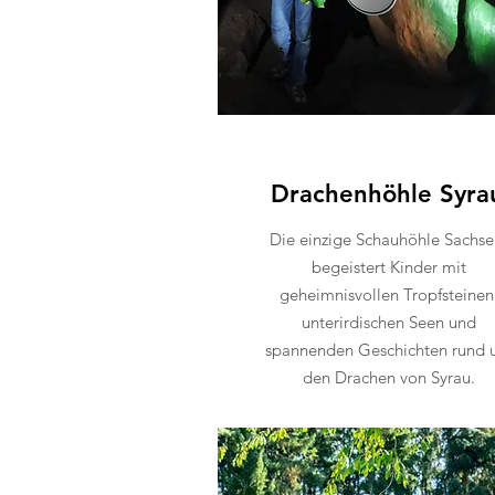
Drachenhöhle Syra
Die einzige Schauhöhle Sachse
begeistert Kinder mit
geheimnisvollen Tropfsteinen
unterirdischen Seen und
spannenden Geschichten rund
den Drachen von Syrau.