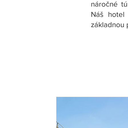
náročné tú
Náš hotel 
základnou 