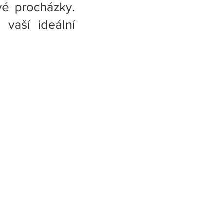
vé procházky.
 vaší ideální