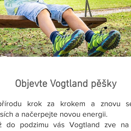
Objevte Vogtland pěšky
přírodu krok za krokem a znovu s
sích a načerpejte novou energii.
ž do podzimu vás Vogtland zve na 