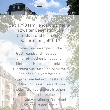
Seit 1993 familiengeführt, heute
in zweiter Generation von
Christian und Franziska
Sauermann geführt.
Erleben Sie unvergleichliche
Gastfreundschaft. Gelegen in
einer idyllischen Umgebung,
bietet das Hotel die perfekte
Mischung aus Ruhe und Aktivität.
Genießen Sie komfortable
Zimmer, die liebevoll gestaltet
wurden, und lassen Sie sich von
modernen, regionalen, frischen
Gerichten im hoteleigenen
Restaurant verwöhnen. Das Hotel
Vogtland ist der ideale