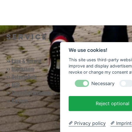
Service
We use cookies!
>>
Lage & Anreise
This site uses third-party websi
improve and display advertisemen
>>
Impressum
revoke or change my consent at 
>>
Datenschutz
Necessary
>>
AGB
>>
Stornobedingungen
>>
Karriere
Reject optional
Privacy policy
Imprint