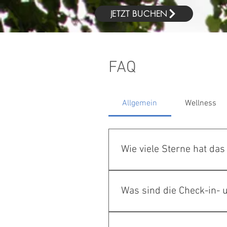
JETZT BUCHEN
FAQ
Allgemein
Wellness
H
Wie viele Sterne hat da
Hote
Das Hotel Vogtland in Bad Els
ein ausgezeichnetes Frühstück
Was sind die Check-in- 
Kombination aus komfortabler
angenehm und einladend.
Der Check-in im Hotel Vogtlan