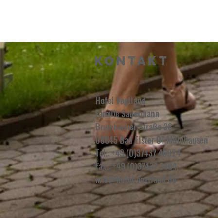
Kontakt
Hotel Vogtland
Familie Sauermann
Brambacher Straße 38
08645 Bad Elster OT Mühlhausen
Tel.: +49 (0)37437 46024
Fax.:
+49 (0)37437 3484
info@hotel-vogtland.de