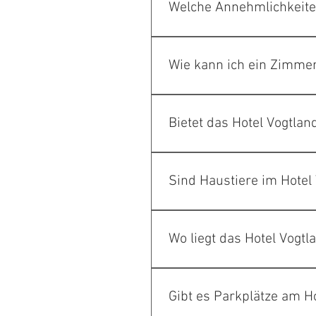
geben. Der Check-out ist bis 
Welche Annehmlichkeiten
Das Hotel Vogtland bietet eine
am Rauner Bach, einen Lounge
Wie kann ich ein Zimmer
Sie können ein Zimmer direkt
Bietet das Hotel Vogtla
Ja, das Hotel Vogtland biete
Sind Haustiere im Hotel 
Nein, es sind leider keine Haus
Wo liegt das Hotel Vogt
Das Hotel Vogtland befindet s
Natur- und Wanderfreunde ist.
Gibt es Parkplätze am H
zur Soletherme Bad Elster, was