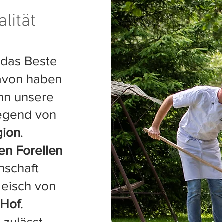
lität
 das Beste
Davon haben
enn unsere
iegend von
gion
.
en Forellen
nschaft
leisch von
 Hof
.
zulässt,