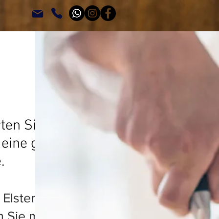
en Sie frische,
d eine gemütliche
.
ster. Hier trifft
 Sie mit frischen