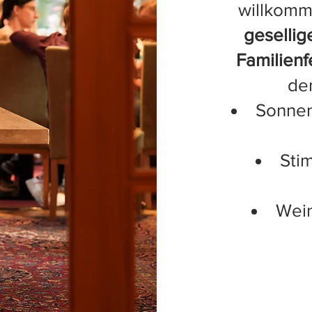
willkom
geselli
Familienf
de
Sonnen
Sti
Wei