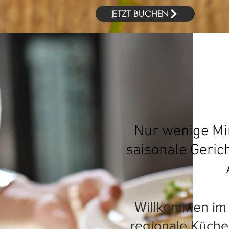
JETZT BUCHEN
Nur wenige Min
saisonale Geric
Willkommen im R
regionale Küche