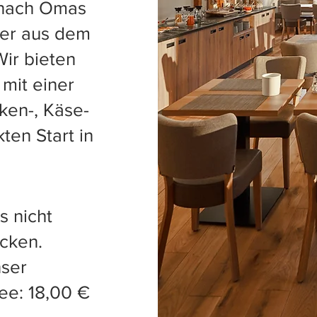
 nach Omas
er aus dem
ir bieten
mit einer
ken-, Käse-
ten Start in
s nicht
ücken.
nser
Tee: 18,00 €