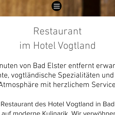
Restaurant
im Hotel Vogtland
uten von Bad Elster entfernt erwart
hte, vogtländische Spezialitäten un
Atmosphäre mit herzlichem Service
estaurant des Hotel Vogtland in Bad El
 auf moderne Kulinarik. Wir verwöhnen