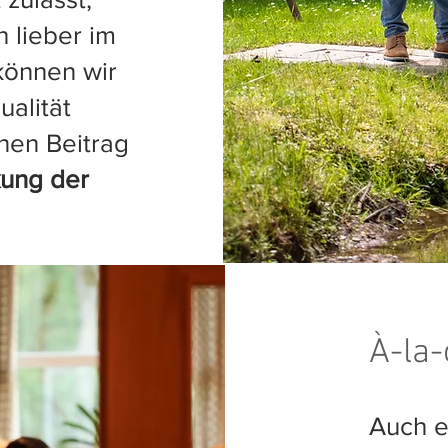
 lieber im
können wir
ualität
inen Beitrag
kung der
À-la-
Auch e