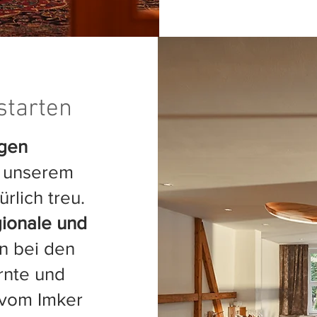
 starten
igen
r unserem
rlich treu.
gionale und
n bei den
rnte und
 vom Imker