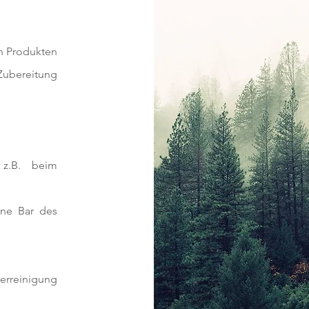
n Produkten
Zubereitung
,
z.B. beim
eine Bar des
rreinigung