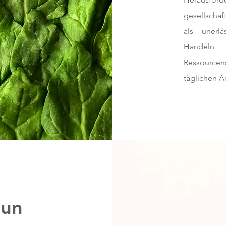
gesellschaf
als unerlä
Handeln
Ressourc
täglichen Ar
tun