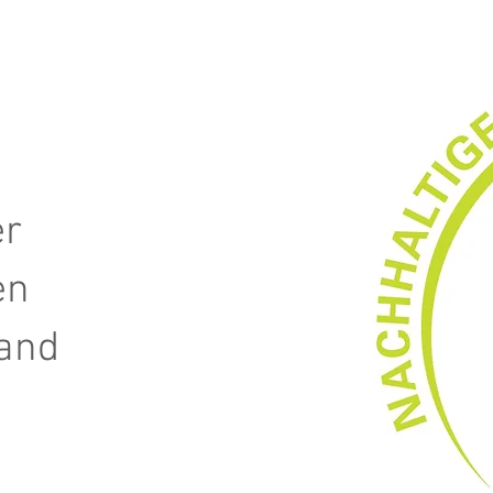
er
en
land