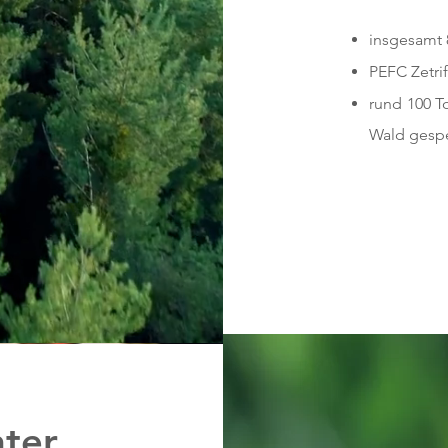
insgesamt 
PEFC Zetrif
rund 100 T
Wald gespe
nter