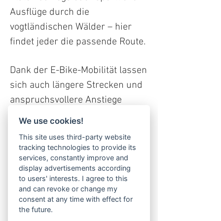
Ausflüge durch die
vogtländischen Wälder – hier
findet jeder die passende Route.
Dank der E-Bike-Mobilität lassen
sich auch längere Strecken und
anspruchsvollere Anstiege
mühelos meistern. Direkt ab
We use cookies!
dem Hotel Vogtland starten Sie
This site uses third-party website
auf abwechslungsreiche
tracking technologies to provide its
Radtouren und entdecken dabei
services, constantly improve and
display advertisements according
malerische Landschaften,
to users' interests. I agree to this
historische Orte und echte
and can revoke or change my
consent at any time with effect for
Geheimtipps abseits der großen
the future.
Wege.